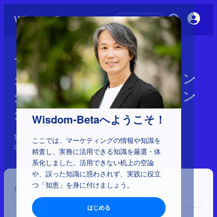
初めての方へ
1-1-42：リーンマーケティン
グ、リスティングマーケティン
グ、リテンションマーケティン
グ
Wisdom-Betaへようこそ！
114種類のマーケティング
ここでは、マーケティングの情報や知識を
2025年11月12日
精査し、実務に活用できる知識を厳選・体
系化しました。活用できない机上の空論
や、誤った知識に惑わされず、実践に役立
つ「知恵」を身に付けましょう。
シェア
はじめる