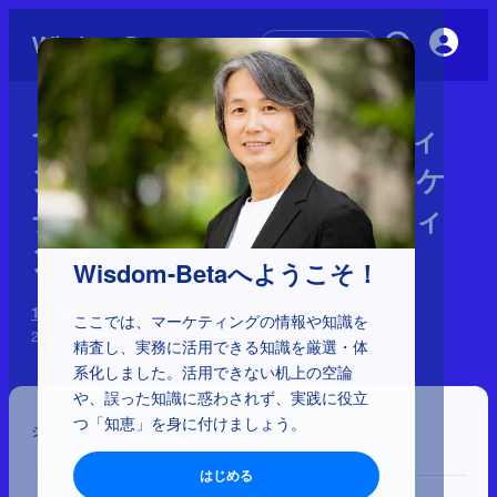
初めての方へ
1-1-21：カスタマーマーケティ
ング、カスタマーベースマーケ
ティング、価値主導マーケティ
ング
Wisdom-Betaへようこそ！
114種類のマーケティング
ここでは、マーケティングの情報や知識を
2025年10月10日
精査し、実務に活用できる知識を厳選・体
系化しました。活用できない机上の空論
や、誤った知識に惑わされず、実践に役立
つ「知恵」を身に付けましょう。
シェア
はじめる