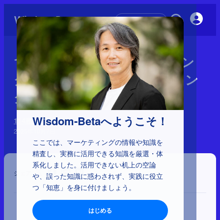
初めての方へ
1-1-18：ウェザーマーケティン
グ、エコシステムマーケティン
グ、SMSマーケティング
Wisdom-Betaへようこそ！
114種類のマーケティング
2025年10月7日
ここでは、マーケティングの情報や知識を
精査し、実務に活用できる知識を厳選・体
系化しました。活用できない机上の空論
シェア
や、誤った知識に惑わされず、実践に役立
つ「知恵」を身に付けましょう。
はじめる