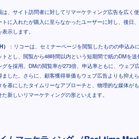
場は、サイト訪問者に対してリマーケティング広告を広く
ートに入れたが購入に至らなかったユーザーに対し、後日
を表示します。
：リコーは、セミナーページを閲覧したものの申込み
H）
ットとし、閲覧から48時間以内という短期間で紙のDMを送
ングを採用。DMの閲覧率が273倍、申込率ともに、ウェブ
得ました。さらに、顧客獲得単価もウェブ広告よりも抑え
タを基にしたタイムリーなアプローチと、物理的な媒体が
せた新しいリマーケティングの形といえます。
ムマーケティング （Real-time Mark