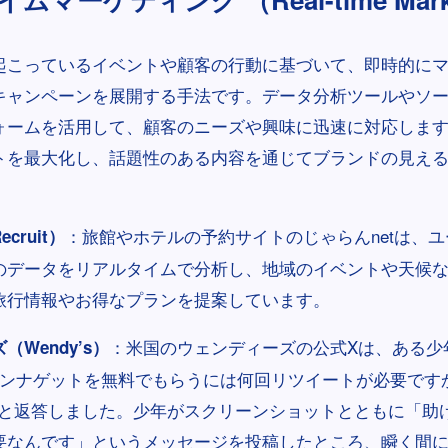
起こっているイベントや顧客の行動に基づいて、即時的に
キャンペーンを展開する手法です。データ分析ツールやソ
ォームを活用して、顧客のニーズや興味に迅速に対応しま
トを最大化し、話題性のある内容を通じてブランドの見え
：旅館やホテルの予約サイトのじゃらんnetは、
cruit）
のデータをリアルタイムで分析し、地域のイベントや天候
旅行情報やお得なプランを提案しています。
：米国のウェンディーズの公式Xは、ある少
Wendy’s）
キンナゲットを無料でもらうには何回リツイートが必要です
回」と返答しました。少年がスクリーンショットとともに「助
要なんです」というメッセージを投稿したところ、瞬く間