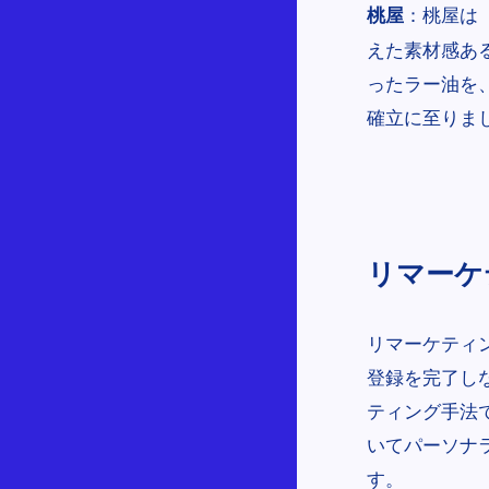
：桃屋は
桃屋
えた素材感あ
ったラー油を
確立に至りま
リマーケテ
リマーケティ
登録を完了し
ティング手法
いてパーソナ
す。