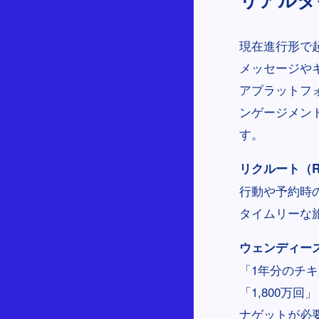
現在進行形で
メッセージや
アプラットフ
ンゲージメン
す。
リクルート（Re
行動や予約時
タイムリーな
ウェンディーズ（
「1年分のチ
「1,800万
ナゲットが必