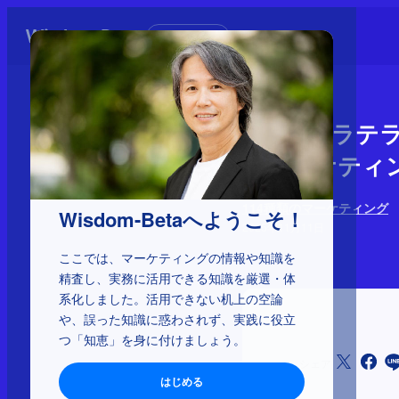
初めての方へ
1-1-41：
ムマーケティ
114種類のマーケティング
Wisdom-Betaへようこそ！
2025年11月11日
ここでは、マーケティングの情報や知識を
精査し、実務に活用できる知識を厳選・体
系化しました。活用できない机上の空論
や、誤った知識に惑わされず、実践に役立
つ「知恵」を身に付けましょう。
シェア
はじめる