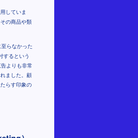
使用していま
、その商品や類
に至らなかった
付するという
広告よりも非常
られました。顧
もたらす印象の
eting）