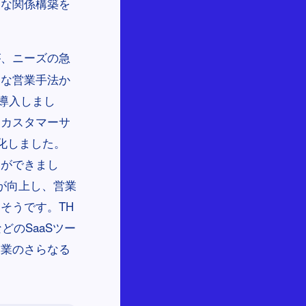
的な関係構築を
が、ニーズの急
的な営業手法か
を導入しまし
、カスタマーサ
化しました。
とができまし
が向上し、営業
そうです。TH
などのSaaSツー
営業のさらなる