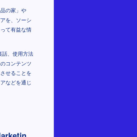
良品の家」や
デアを、ソーシ
とって有益な情
。
裏話、使用方法
らのコンテンツ
めさせることを
ィアなどを通じ
ketin