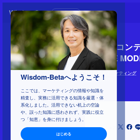
初めての方へ
1-1-25：
グ、THE MO
114種類のマーケティング
Wisdom-Betaへようこそ！
2025年10月17日
ここでは、マーケティングの情報や知識を
精査し、実務に活用できる知識を厳選・体
系化しました。活用できない机上の空論
や、誤った知識に惑わされず、実践に役立
つ「知恵」を身に付けましょう。
シェア
はじめる