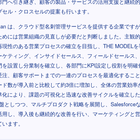
部門へ引き継ぎ、顧客の製品・サービスの活用支援と継続
プセル・クロスセルの提案も行います。
nsan は、クラウド型名刺管理サービスを提供する企業です
ためには営業組織の見直しが必要だと判断しました。主観
現性のある営業プロセスの確立を目指し、THE MODEL
ーケティング、インサイドセールス、フィールドセールス
門を設置し分業制を確立し、各部門にKPI設定し役割を明確
受注、顧客サポートまでの一連のプロセスを最適化するこ
ード数が導入前と比較して約3倍に増加し、全体の営業効率
準化により、課題の可視化と迅速な改善サイクルを確立した
基盤としつつ、マルチプロダクト戦略を展開し、Salesforce
活用し、導入後も継続的な改善を行い、マーケティングと
ています。