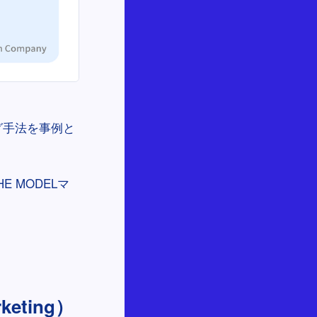
グ手法を事例と
 MODELマ
eting）