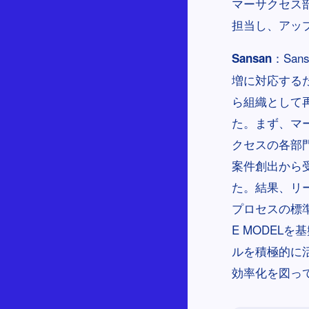
マーサクセス
担当し、アッ
：Sa
Sansan
増に対応する
ら組織として再
た。まず、マ
クセスの各部
案件創出から
た。結果、リ
プロセスの標
E MODELを
ルを積極的に
効率化を図っ