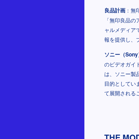
：無
良品計画
「無印良品の
ャルメディア
報を提供し、
ソニー（Sony
のビデオガイ
は、ソニー製
目的としてい
て展開される
THE MO