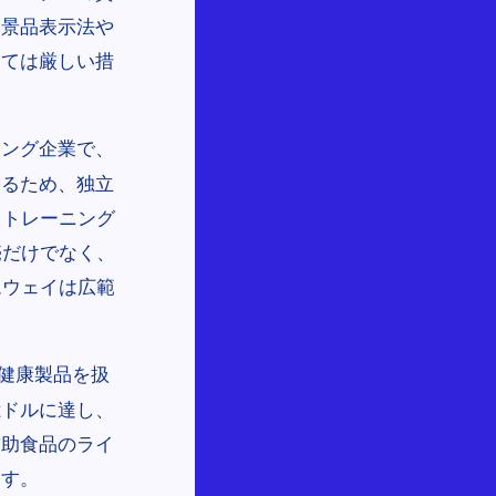
、景品表示法や
しては厳しい措
ィング企業で、
するため、独立
、トレーニング
売だけでなく、
ムウェイは広範
・健康製品を扱
億ドルに達し、
補助食品のライ
ます。