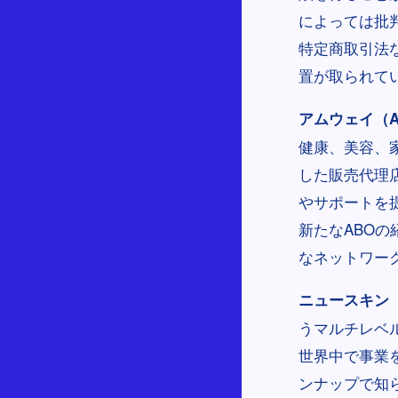
によっては批
特定商取引法
置が取られて
アムウェイ（A
健康、美容、
した販売代理
やサポートを
新たなABO
なネットワー
ニュースキン（N
うマルチレベル
世界中で事業
ンナップで知