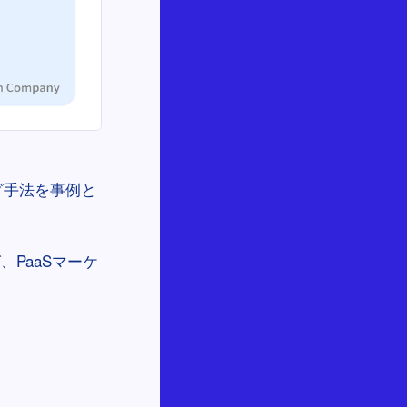
グ手法を事例と
PaaSマーケ