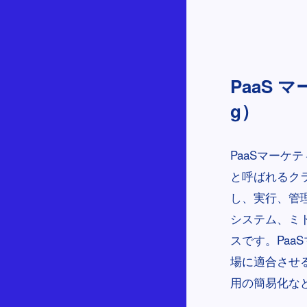
PaaS マー
g）
PaaSマーケテ
と呼ばれるク
し、実行、管
システム、ミ
スです。Pa
場に適合させ
用の簡易化な