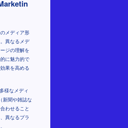
rketin
数のメディア形
す。異なるメデ
セージの理解を
覚的に魅力的で
達効果を高める
多様なメディ
（新聞や雑誌な
み合わせること
り、異なるプラ
す。