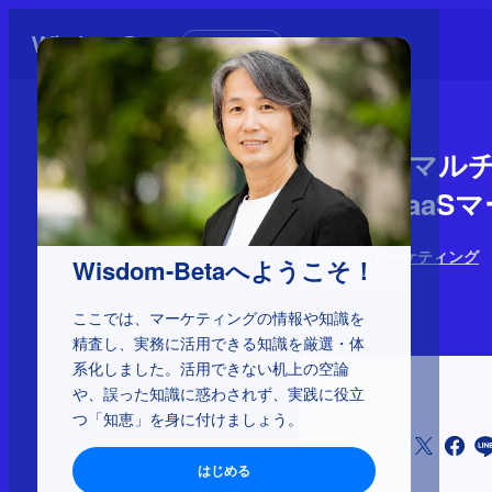
初めての方へ
1-1-32：
ング、PaaS
114種類のマーケティング
Wisdom-Betaへようこそ！
2025年10月28日
ここでは、マーケティングの情報や知識を
精査し、実務に活用できる知識を厳選・体
系化しました。活用できない机上の空論
や、誤った知識に惑わされず、実践に役立
つ「知恵」を身に付けましょう。
シェア
はじめる