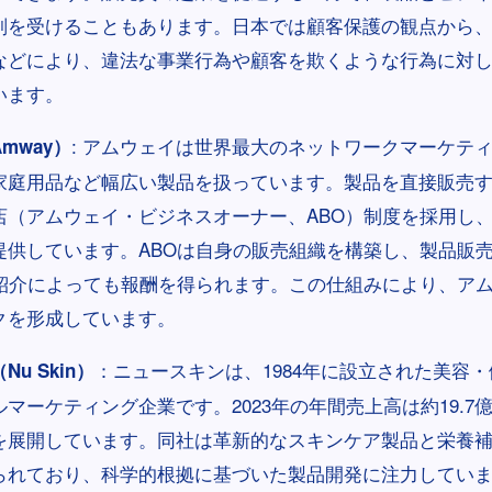
判を受けることもあります。日本では顧客保護の観点から
などにより、違法な事業行為や顧客を欺くような行為に対
います。
: アムウェイは世界最大のネットワークマーケテ
mway）
家庭用品など幅広い製品を扱っています。製品を直接販売
店（アムウェイ・ビジネスオーナー、ABO）制度を採用し
提供しています。ABOは自身の販売組織を構築し、製品販
の紹介によっても報酬を得られます。この仕組みにより、ア
クを形成しています。
：ニュースキンは、1984年に設立された美容
u Skin）
マーケティング企業です。2023年の年間売上高は約19.7
を展開しています。同社は革新的なスキンケア製品と栄養
られており、科学的根拠に基づいた製品開発に注力してい