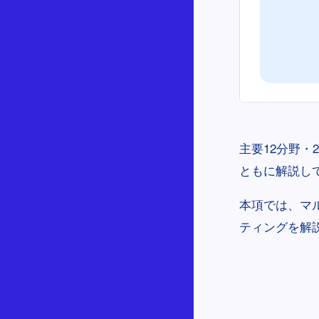
主要12分野・
ともに解説し
本項では、マ
ティングを解