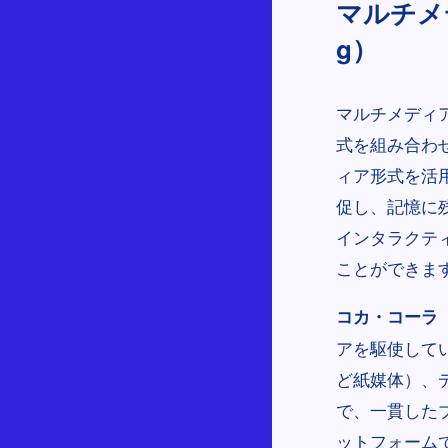
マルチメデ
g）
マルチメディ
式を組み合わ
ィア形式を活
促し、記憶に
インタラクテ
ことができま
コカ・コーラ（C
アを駆使して
ど紙媒体）、
で、一貫した
ットフォーム