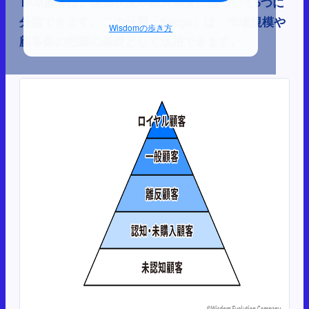
TAM顧客は、認知状況や購入頻度に基づいて5つに
分類できます。この分類「5segs」は、市場規模や
Wisdomの歩き方
顧客像の把握の基礎として活用できます。