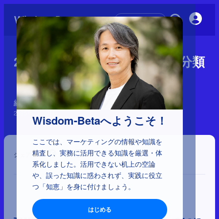
初めての方へ
2-3-21：基本的なマーケット分類
「5segs」
経営とマーケティングの理解
2025年7月30日
Wisdom-Betaへようこそ！
ここでは、マーケティングの情報や知識を
精査し、実務に活用できる知識を厳選・体
シェア
系化しました。活用できない机上の空論
や、誤った知識に惑わされず、実践に役立
つ「知恵」を身に付けましょう。
はじめる