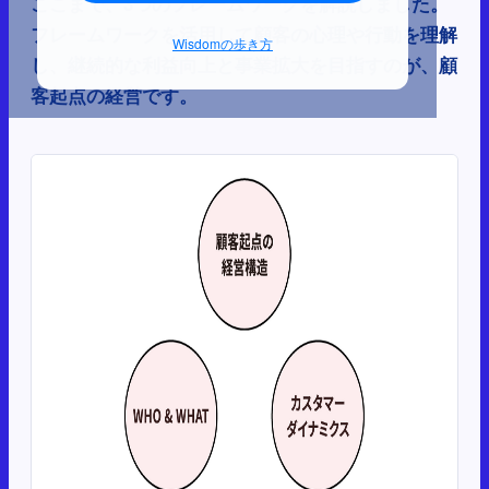
ここまで、3つのフレームワークを解説しました。
フレームワークを活用して顧客の心理や行動を理解
Wisdomの歩き方
し、継続的な利益向上と事業拡大を目指すのが、顧
客起点の経営です。