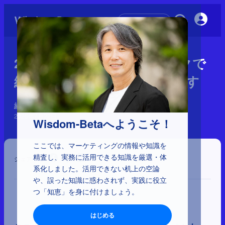
初めての方へ
2-3-15：3つのフレームワークで
継続性のある利益向上を目指す
経営とマーケティングの理解
2025年7月22日
Wisdom-Betaへようこそ！
ここでは、マーケティングの情報や知識を
精査し、実務に活用できる知識を厳選・体
シェア
系化しました。活用できない机上の空論
や、誤った知識に惑わされず、実践に役立
つ「知恵」を身に付けましょう。
はじめる