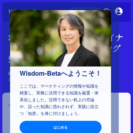
初めての方へ
2-3-44：9segsカスタマーダイナ
ミクスでわかるブランディング
効果
Wisdom-Betaへようこそ！
経営とマーケティングの理解
2025年9月25日
ここでは、マーケティングの情報や知識を
精査し、実務に活用できる知識を厳選・体
系化しました。活用できない机上の空論
シェア
や、誤った知識に惑わされず、実践に役立
つ「知恵」を身に付けましょう。
はじめる