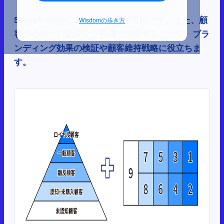
5segsや9segsはBtoBにも応用可能です。また、顧
Wisdomの歩き方
客の心理や行動変化を数値で測定することで、ブラ
ンディング効果の検証や顧客維持戦略に役立ちま
す。