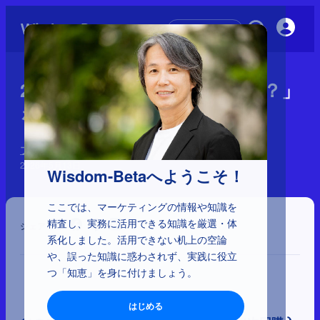
初めての方へ
2-5-25：「次に買うかどうか？」
を指標とする分析方法
ブランディングの誤解
2026年5月13日
Wisdom-Betaへようこそ！
ここでは、マーケティングの情報や知識を
精査し、実務に活用できる知識を厳選・体
シェア
系化しました。活用できない机上の空論
や、誤った知識に惑わされず、実践に役立
つ「知恵」を身に付けましょう。
はじめる