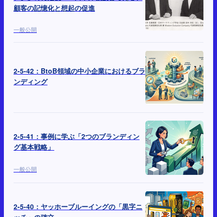
顧客の記憶化と想起の促進
一般公開
2-5-42：BtoB領域の中小企業におけるブラ
ンディング
2-5-41：事例に学ぶ「2つのブランディン
グ基本戦略」
一般公開
2-5-40：ヤッホーブルーイングの「黒字ニ