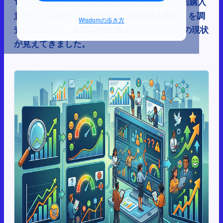
11のスニーカーブランドについて、NPI（次回購入
意向）とu-NPI（既存顧客内の次回購入意向）を調
Wisdomの歩き方
査することで、顧客心理の観点からブランドの現状
が見えてきました。