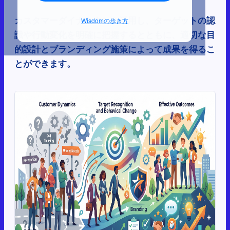
カスタマーダイナミクスを活用し、ターゲットの認
Wisdomの歩き方
識や行動変化を明確に把握するとともに、適切な目
的設計とブランディング施策によって成果を得るこ
とができます。