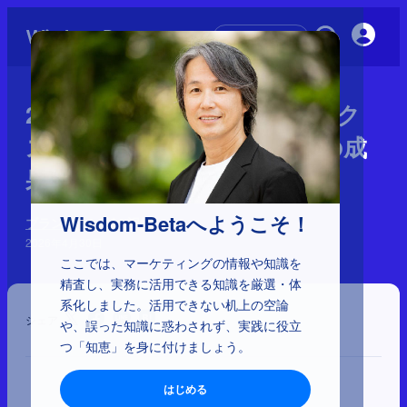
初めての方へ
2-5-19：カスタマーダイナミク
スで捉えるブランディングの成
果
Wisdom-Betaへようこそ！
ブランディングの誤解
2026年4月30日
ここでは、マーケティングの情報や知識を
精査し、実務に活用できる知識を厳選・体
系化しました。活用できない机上の空論
シェア
や、誤った知識に惑わされず、実践に役立
つ「知恵」を身に付けましょう。
はじめる