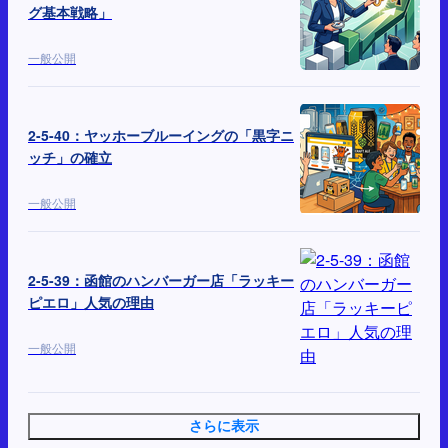
グ基本戦略」
一般公開
2-5-40：ヤッホーブルーイングの「黒字ニ
ッチ」の確立
一般公開
2-5-39：函館のハンバーガー店「ラッキー
ピエロ」人気の理由
一般公開
さらに表示