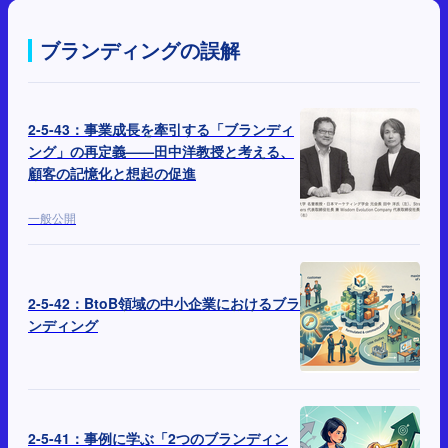
ブランディングの誤解
2-5-43：事業成長を牽引する「ブランディ
ング」の再定義——田中洋教授と考える、
顧客の記憶化と想起の促進
一般公開
2-5-42：BtoB領域の中小企業におけるブラ
ンディング
2-5-41：事例に学ぶ「2つのブランディン