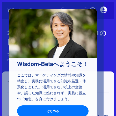
初めての方へ
2-5-15：ブランディングの第1の
目的：想起率を高める
ブランディングの誤解
2026年4月23日
Wisdom-Betaへようこそ！
ここでは、マーケティングの情報や知識を
精査し、実務に活用できる知識を厳選・体
シェア
系化しました。活用できない机上の空論
や、誤った知識に惑わされず、実践に役立
つ「知恵」を身に付けましょう。
はじめる