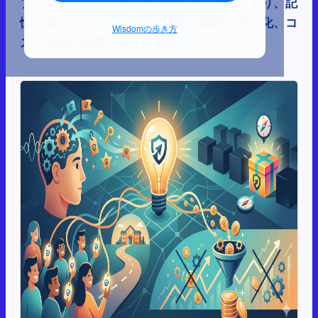
ブランディングの主目的は想起率の向上にあり、記
憶と識別を強化することで顧客の継続や差別化、コ
Wisdomの歩き方
スト削減に効果があります。