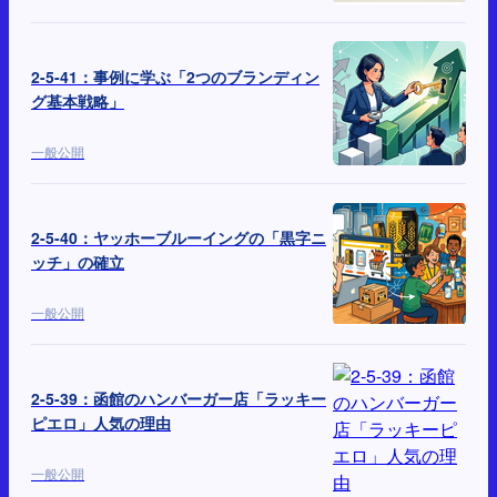
2-5-41：事例に学ぶ「2つのブランディン
グ基本戦略」
一般公開
2-5-40：ヤッホーブルーイングの「黒字ニ
ッチ」の確立
一般公開
2-5-39：函館のハンバーガー店「ラッキー
ピエロ」人気の理由
一般公開