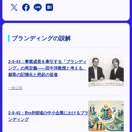
ブランディングの誤解
2-5-43：事業成長を牽引する「ブランディ
ング」の再定義——田中洋教授と考える、
顧客の記憶化と想起の促進
一般公開
2-5-42：BtoB領域の中小企業におけるブラ
ンディング