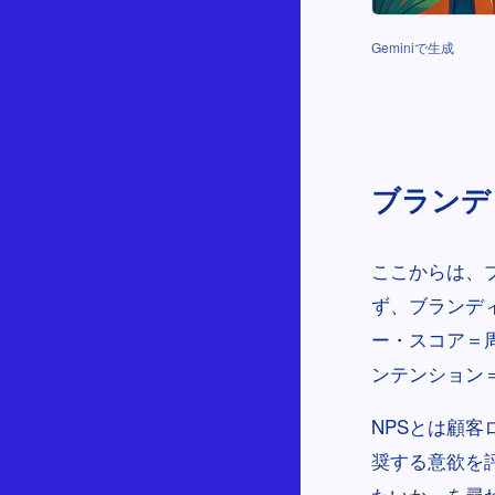
Geminiで生成
ブランデ
ここからは、
ず、ブランデ
ー・スコア＝
ンテンション
NPSとは顧
奨する意欲を
たいか」を尋ね