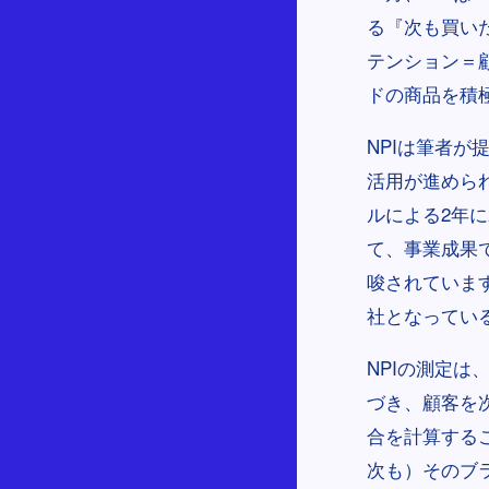
る『次も買いた
テンション＝
ドの商品を積
NPIは筆者が
活用が進められ
ルによる2年
て、事業成果
唆されています
社となってい
NPIの測定は
づき、顧客を
合を計算する
次も）そのブ