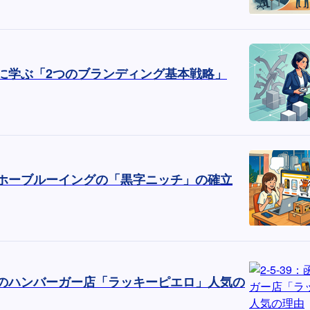
事例に学ぶ「2つのブランディング基本戦略」
ヤッホーブルーイングの「黒字ニッチ」の確立
：函館のハンバーガー店「ラッキーピエロ」人気の