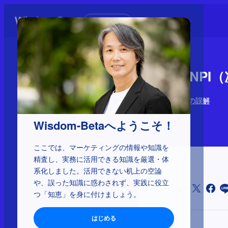
初めての方へ
2-5-22：N
ブランディングの誤解
2026年5月8日
Wisdom-Betaへようこそ！
ここでは、マーケティングの情報や知識を
精査し、実務に活用できる知識を厳選・体
系化しました。活用できない机上の空論
や、誤った知識に惑わされず、実践に役立
シェア
つ「知恵」を身に付けましょう。
はじめる