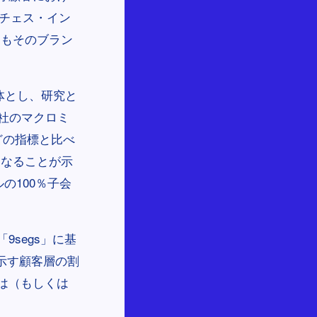
ーチェス・イン
回もそのブラン
主体とし、研究と
会社のマクロミ
どの指標と比べ
となることが示
の100％子会
segs」に基
示す顧客層の割
は（もしくは