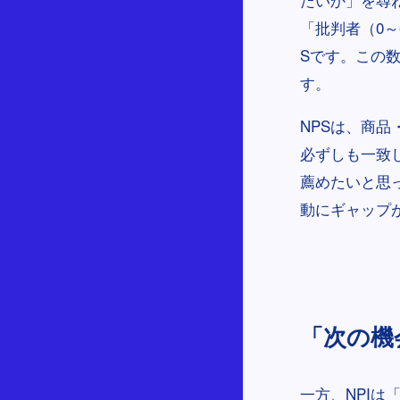
「批判者（0
Sです。この
す。
NPSは、商
必ずしも一致
薦めたいと思
動にギャップ
「次の機
一方、NPI