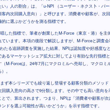
い』人の割合」は、「u-NPI （ユーザー・ネクス卜・パ
顧客内次回購入意向）」と呼びます。消費者や顧客が、次
極的に選ぶかどうかを測る指標です。
提唱した指標で、筆者が創業したM-Force（東京・港）を
ています。本項の後段で解説しますが、M-Forceと調査
にわたる追跡調査を実施した結果、NPIは認知度や好感度な
であるマーケットシェア拡大に対してより有効な先行指標
（M-Forceは、24年7月にマクロミルヘ売却し、マクロミル
る）。
、まず本シリーズでも繰り返し登場する顧客分類のメソッド「9
次回購入意向の高さで9分類します。その中でも高い意向を
ことで、算出されます。つまり、NPIは「消費者や顧客が次
ランドを選ぶ可能性が高いかどうか」を示す指標です。