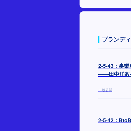
ブランディ
2-5-43
——田中洋教
一般公開
2-5-42：