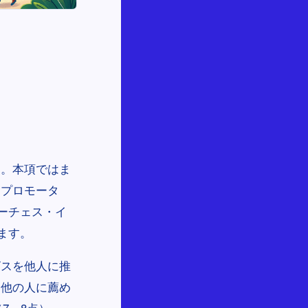
す。本項ではま
・プロモータ
ーチェス・イ
ます。
ビスを他人に推
を他の人に薦め
7～8点）」