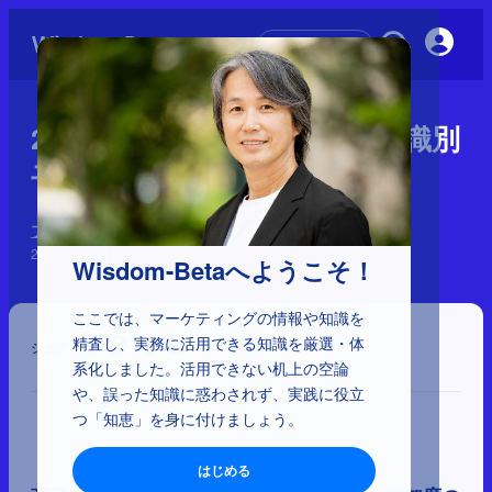
初めての方へ
2-5-20：既存顧客にとっての識別
子を変える際の留意点
ブランディングの誤解
2026年5月1日
Wisdom-Betaへようこそ！
ここでは、マーケティングの情報や知識を
精査し、実務に活用できる知識を厳選・体
シェア
系化しました。活用できない机上の空論
や、誤った知識に惑わされず、実践に役立
つ「知恵」を身に付けましょう。
はじめる