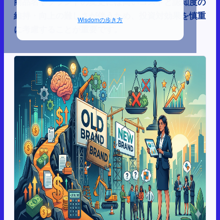
商品名やブランドの変更には高いコストと認知度の
維持・向上の難しさが伴うため、投資対効果を慎重
Wisdomの歩き方
に考慮することが重要です。