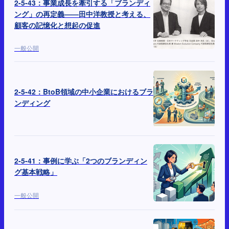
2-5-43：事業成長を牽引する「ブランディ
ング」の再定義——田中洋教授と考える、
顧客の記憶化と想起の促進
一般公開
2-5-42：BtoB領域の中小企業におけるブラ
ンディング
2-5-41：事例に学ぶ「2つのブランディン
グ基本戦略」
一般公開