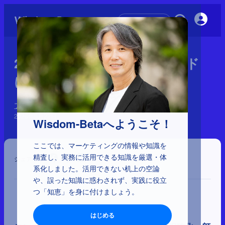
初めての方へ
2-5-32：ロングセラーブランド
に起こる2つの問題
ブランディングの誤解
2026年5月22日
Wisdom-Betaへようこそ！
ここでは、マーケティングの情報や知識を
精査し、実務に活用できる知識を厳選・体
シェア
系化しました。活用できない机上の空論
や、誤った知識に惑わされず、実践に役立
つ「知恵」を身に付けましょう。
はじめる