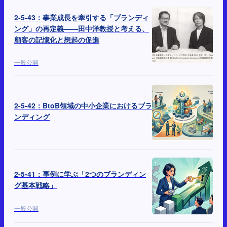
2-5-43：事業成長を牽引する「ブランディ
ング」の再定義——田中洋教授と考える、
顧客の記憶化と想起の促進
一般公開
2-5-42：BtoB領域の中小企業におけるブラ
ンディング
2-5-41：事例に学ぶ「2つのブランディン
グ基本戦略」
一般公開