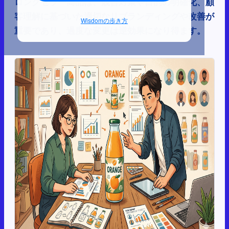
ロングセラー商品は、競合対策や目的の明確化、顧
客理解に基づいた適切なリブランディングや改善が
Wisdomの歩き方
重要であり、過度な変更は逆効果になり得ます。