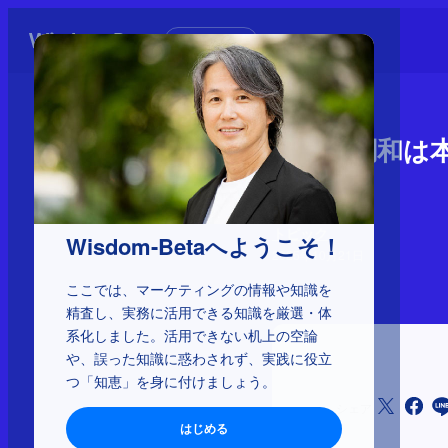
初めての方へ
組織の調和は本
本質
トピック
Wisdom-Betaへようこそ！
2025年10月21日
ここでは、マーケティングの情報や知識を
精査し、実務に活用できる知識を厳選・体
系化しました。活用できない机上の空論
や、誤った知識に惑わされず、実践に役立
つ「知恵」を身に付けましょう。
シェア
はじめる