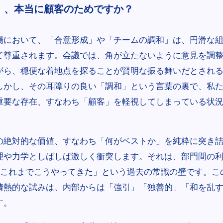
」、本当に顧客のためですか？
場において、「合意形成」や「チームの調和」は、円滑な
て尊重されます。会議では、角が立たないように意見を調
がら、穏便な着地点を探ることが賢明な振る舞いだとされ
しかし、その耳障りの良い「調和」という言葉の裏で、私
重要な存在、すなわち「顧客」を軽視してしまっている状
の絶対的な価値、すなわち「何がベストか」を純粋に突き
理や力学としばしば激しく衝突します。それは、部門間の
て「これまでこうやってきた」という過去の常識の壁です。こ
情熱的な試みは、内部からは「強引」「独善的」「和を乱
す。