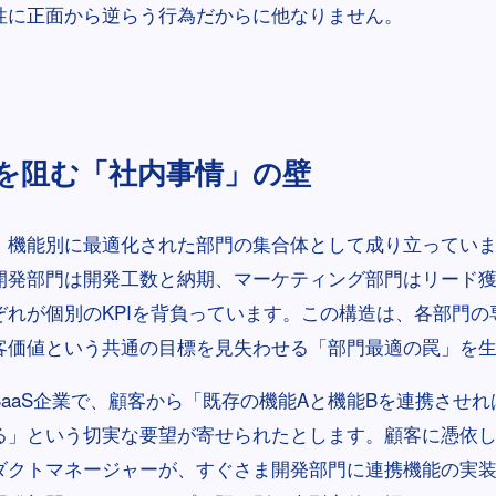
性に正面から逆らう行為だからに他なりません。
を阻む「社内事情」の壁
、機能別に最適化された部門の集合体として成り立ってい
開発部門は開発工数と納期、マーケティング部門はリード
ぞれが個別のKPIを背負っています。この構造は、各部門の
客価値という共通の目標を見失わせる「部門最適の罠」を
SaaS企業で、顧客から「既存の機能Aと機能Bを連携させ
る」という切実な要望が寄せられたとします。顧客に憑依
ダクトマネージャーが、すぐさま開発部門に連携機能の実