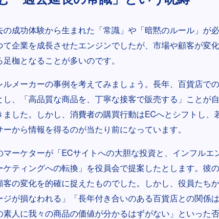
去の成功体験から生まれた「常識」や「暗黙のルール」が
つて企業を成長させたエンジンでしたが、市場や顧客が変
ろ足枷となることが多いのです。
レルメーカーの事例を考えてみましょう。長年、百貨店で
とし、「高品質な商品を、丁寧な接客で販売する」ことが
きました。しかし、消費者の購買行動はECへとシフトし、若
サーから情報を得るのが当たり前になっています。
のマーケターが「ECサイトへの大胆な投資と、インフルエ
ーケティングへの転換」を役員会で提案したとします。彼
顧客の変化を的確に捉えたものでした。しかし、役員たち
ージが損なわれる」「長年付き合いのある百貨店との関係
の素人に我々の商品の価値が分かるはずがない」といった