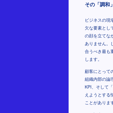
その「調和
ビジネスの現
欠な要素とし
の顔を立てな
ありません。
合うべき最も
します。
顧客にとって
組織内部の論
KPI、そし
えようとする
ことがありま