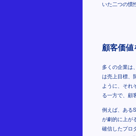
いた二つの慣
顧客価値
多くの企業は
は売上目標、
ように、それ
る一方で、顧
例えば、ある
が劇的に上が
確信したプロ