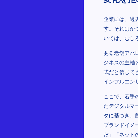
企業には、過
す。それはか
いては、むし
ある老舗アパ
ジネスの主軸
式だと信じて
インフルエン
ここで、若手
たデジタルマ
タに基づき、
ブランドイメ
だ」「ネット