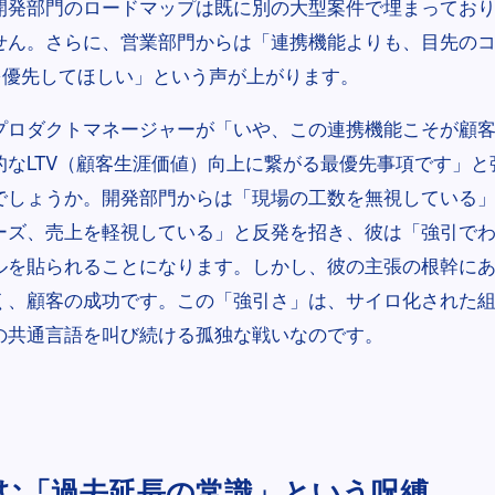
開発部門のロードマップは既に別の大型案件で埋まってお
せん。さらに、営業部門からは「連携機能よりも、目先の
を優先してほしい」という声が上がります。
プロダクトマネージャーが「いや、この連携機能こそが顧
的なLTV（顧客生涯価値）向上に繋がる最優先事項です」と
でしょうか。開発部門からは「現場の工数を無視している
ーズ、売上を軽視している」と反発を招き、彼は「強引で
ルを貼られることになります。しかし、彼の主張の根幹に
く、顧客の成功です。この「強引さ」は、サイロ化された
の共通言語を叫び続ける孤独な戦いなのです。
む「過去延長の常識」という呪縛