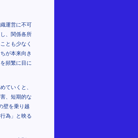
組織運営に不可
整し、関係各所
ることも少なく
たちが本来向き
況を頻繁に目に
詰めていくと、
利害、短期的な
の壁を乗り越
す行為」と映る