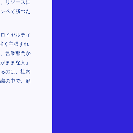
り、リソースに
コンペで勝つた
客ロイヤルティ
強く主張すれ
」、営業部門か
わがままな人」
あるのは、社内
組織の中で、顧