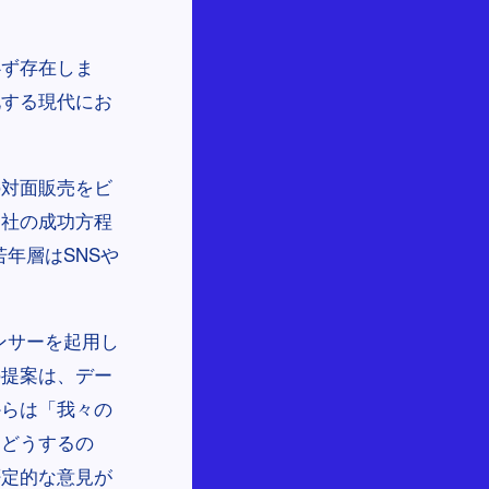
必ず存在しま
化する現代にお
の対面販売をビ
自社の成功方程
年層はSNSや
ンサーを起用し
の提案は、デー
からは「我々の
はどうするの
否定的な意見が