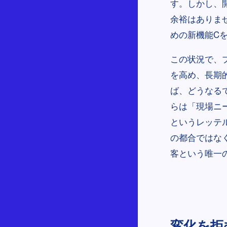
す。しかし、
余裕はありま
めの新機能C
この状況で、
を高め、長期
ば、どうなる
らは「現場ニ
というレッテ
の都合ではな
客という唯一
変化を拒