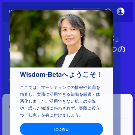
初めての方へ
D2Cの失敗に学ぶ「売れるEC」
の極意 やってはいけない4つの
こと（日経クロストレンド）
Wisdom-Betaへようこそ！
トピック
2024年10月8日
ここでは、マーケティングの情報や知識を
精査し、実務に活用できる知識を厳選・体
系化しました。活用できない机上の空論
シェア
や、誤った知識に惑わされず、実践に役立
つ「知恵」を身に付けましょう。
はじめる