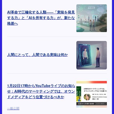
AI革命で三極化する人類――「意味を発見
する力」と「AIを所有する力」が、新たな
格差へ
人間にとって、人間である意味は何か
1月22日17時からYouTubeライブのお知ら
せ：AI時代のマーケティングでは、オウン
ドメディアをどう位置づけるべきか
一般公開