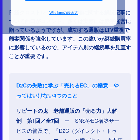
日経クロストレンドのD2C市場に関する解説記事に
Wisdomの歩き方
ついて西口がコメント。多くは実際には赤字経営に
陥っているようですが、成功する通販はLTV重視で
顧客関係を強化しています。この違いが継続購買率
に影響しているので、アイテム別の継続率を見直す
ことが重要です。
D2Cの失敗に学ぶ「売れるEC」の極意 や
ってはいけない4つのこと
リピートの鬼 老舗通販の「売る力」大解
ー SNSやEC構築サー
剖 第1回／全7回
ビスの普及で、「D2C（ダイレクト・トゥ