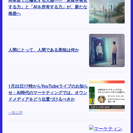
AI革命で三極化する人類――「意味を発見
する力」と「AIを所有する力」が、新たな
格差へ
人間にとって、人間である意味は何か
1月22日17時からYouTubeライブのお知ら
せ：AI時代のマーケティングでは、オウン
ドメディアをどう位置づけるべきか
一般公開