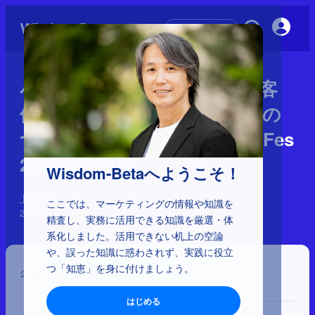
初めての方へ
小売企業の本当の課題と、顧客
体験の向上につながる売り場の
つくり方（Marketing Native Fes
2024 Spring）
Wisdom-Betaへようこそ！
トピック
ここでは、マーケティングの情報や知識を
2024年10月21日
精査し、実務に活用できる知識を厳選・体
系化しました。活用できない机上の空論
や、誤った知識に惑わされず、実践に役立
つ「知恵」を身に付けましょう。
シェア
はじめる