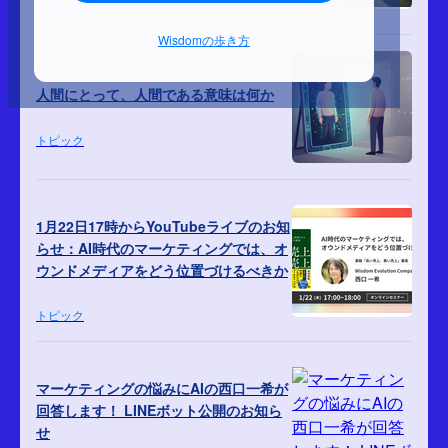
トピック
Wisdomの歩き方
人間にとって、人間である意味は何か
トピック
1月22日17時からYouTubeライブのお知
らせ：AI時代のマーケティングでは、オ
ウンドメディアをどう位置づけるべきか
トピック
マーケティングの悩みにAIの西口一希が
回答します！ LINEボット公開のお知ら
せ