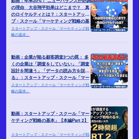
動画：年率20%！ ニューバランスが好調
の理由 大谷翔平効果はどこまで？ 真
のロイヤルティとは？：スタートアッ
プ・スクール「マーケティング戦略の基
本」【対談Part 2】
スタートアップ・スクール「マーケティング戦
略の基本」
動画：企業が陥る顧客調査3つの罠： 多
くの企業は「調査をしていない」「調査
設計を間違う」「データの読み方を誤ま
る」：スタートアップ・スクール「マー
ケティング戦略の基本」【対談Part 1】
スタートアップ・スクール「マーケティング戦
略の基本」
動画：スタートアップ・スクール「マー
ケティング戦略の基本」【本編Part 2】
スタートアップ・スクール「マーケティング戦