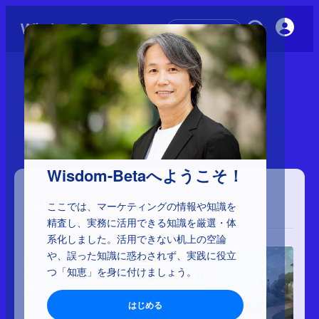
初めての方へ
›
トピック
トピック
Wisdom-Betaへようこそ！
トピック
ここでは、マーケティングの情報や知識を
精査し、実務に活用できる知識を厳選・体
系化しました。活用できない机上の空論
や、誤った知識に惑わされず、実践に役立
AI革命で三極化する人類――「意味を発
つ「知恵」を身に付けましょう。
見する力」と「AIを所有する力」が、新
たな格差へ
はじめる