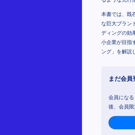
本書では、既
な巨大ブラン
ディングの効
小企業が目指
ング」を解説
まだ会員
会員になる
後、会員限