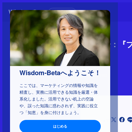
初めての方へ
書籍紹介：『
た本質』
トピック
Wisdom-Betaへようこそ！
2024年12月13日
ここでは、マーケティングの情報や知識を
精査し、実務に活用できる知識を厳選・体
系化しました。活用できない机上の空論
や、誤った知識に惑わされず、実践に役立
つ「知恵」を身に付けましょう。
シェア
はじめる