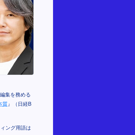
任編集を務める
本質
』（日経B
ティング用語は