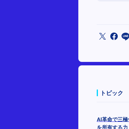
トピック
AI革命で三
を所有する力