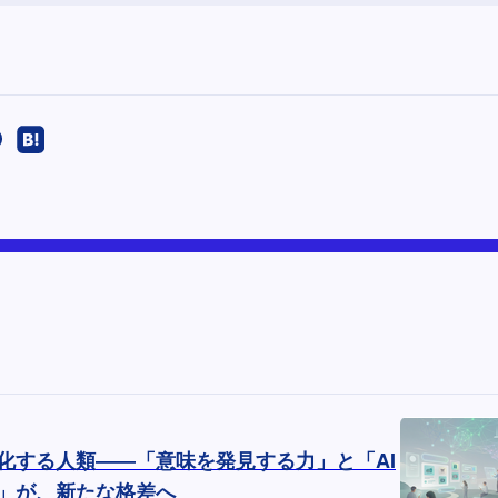
極化する人類――「意味を発見する力」と「AI
」が、新たな格差へ