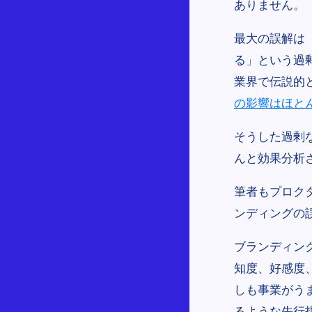
ありません。
最大の誤解は
る」という過
業界で伝説的
の影響はほと
そうした過剰
んと効果分析
筆者もプロク
ンディングの
ブランディン
知度、好感度
しも事業がう
るような先行