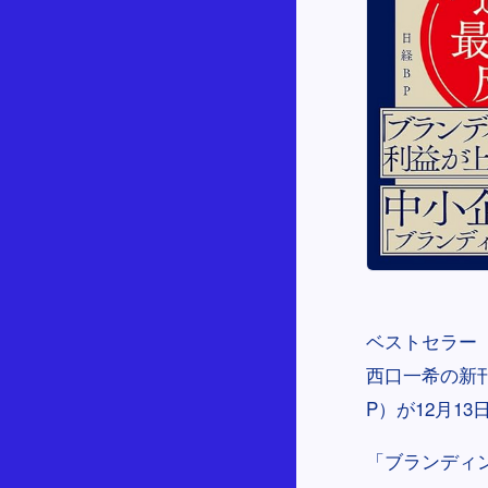
ベストセラー『
西口一希の新
P）が12月1
「ブランディ