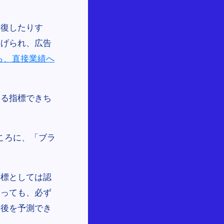
回復したりす
挙げられ、広告
」ですら、直接業績へ
する指標できち
ころに、「ブラ
指標としては認
なっても、必ず
今後を予測でき