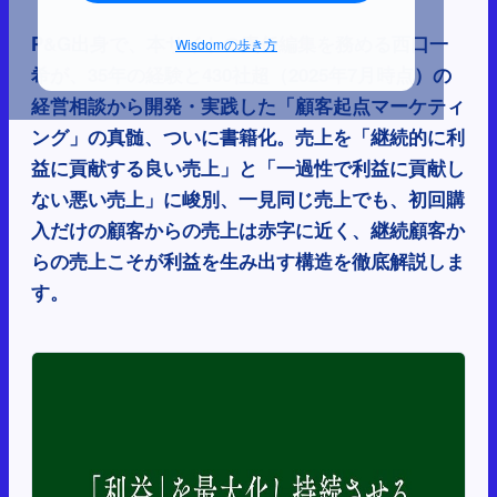
P&G出身で、本サイトの責任編集を務める西口一
Wisdomの歩き方
希が、35年の経験と430社超（2025年7月時点）の
経営相談から開発・実践した「顧客起点マーケティ
ング」の真髄、ついに書籍化。売上を「継続的に利
益に貢献する良い売上」と「一過性で利益に貢献し
ない悪い売上」に峻別、一見同じ売上でも、初回購
入だけの顧客からの売上は赤字に近く、継続顧客か
らの売上こそが利益を生み出す構造を徹底解説しま
す。