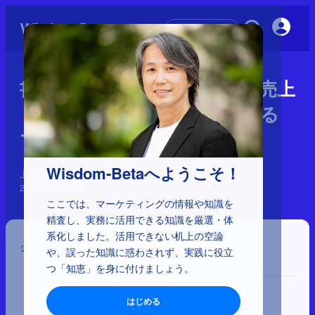
初めての方へ
書籍紹介：『良い売上、悪い売上
「利益」を最大化し持続させる
マーケティングの根幹』
Wisdom-Betaへようこそ！
トピック
2025年10月15日
ここでは、マーケティングの情報や知識を
精査し、実務に活用できる知識を厳選・体
系化しました。活用できない机上の空論
シェア
や、誤った知識に惑わされず、実践に役立
つ「知恵」を身に付けましょう。
はじめる