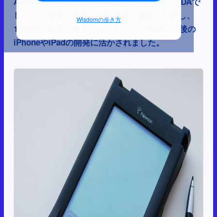
Apple Newtonは、1993年に発売された初のPDAで
したが、技術の未熟さや高価格が原因で失敗し、
Wisdomの歩き方
1998年に販売が終了しました。この教訓は、後の
iPhoneやiPadの開発に活かされました。