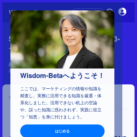
初めての方へ
5-1-17：Apple Newton（1993-
1998）：PDA市場の競争
Apple 神話の検証
2025年9月19日
Wisdom-Betaへようこそ！
ここでは、マーケティングの情報や知識を
精査し、実務に活用できる知識を厳選・体
シェア
系化しました。活用できない机上の空論
や、誤った知識に惑わされず、実践に役立
つ「知恵」を身に付けましょう。
はじめる