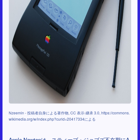
Nzeemin - 投稿者自身による著作物, CC 表示-継承 3.0, https://commons.
wikimedia.org/w/index.php?curid=20417334による
Apple Newtonは、スティーブ・ジョブズ不在期にA