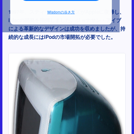
1997年、スティーブ・ジョブズがAppleに復帰し、
Wisdomの歩き方
iMacの開発を指揮しました。ジョナサン・アイブ
による革新的なデザインは成功を収めましたが、持
続的な成長にはiPodの市場開拓が必要でした。