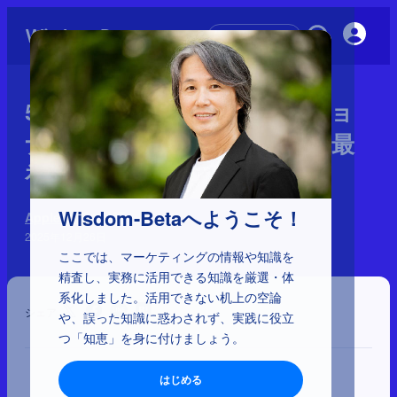
初めての方へ
5-1-22：iMac（1998年）：ジョ
ナサンアイブの登用と復帰後最
初の一手
Wisdom-Betaへようこそ！
Apple 神話の検証
2025年12月26日
ここでは、マーケティングの情報や知識を
精査し、実務に活用できる知識を厳選・体
系化しました。活用できない机上の空論
シェア
や、誤った知識に惑わされず、実践に役立
つ「知恵」を身に付けましょう。
はじめる