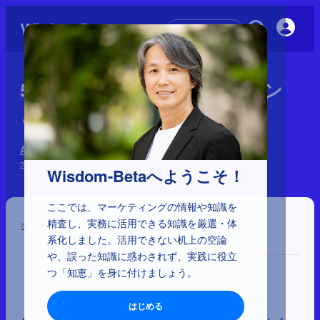
初めての方へ
5-1-24：ソニーのウォークマン
とiPod
Apple 神話の検証
2026年1月23日
Wisdom-Betaへようこそ！
ここでは、マーケティングの情報や知識を
精査し、実務に活用できる知識を厳選・体
シェア
系化しました。活用できない机上の空論
や、誤った知識に惑わされず、実践に役立
つ「知恵」を身に付けましょう。
はじめる