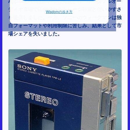
AppleのiPodは2001年に発表され、ポータブルオー
ディオ市場で圧倒的なストレージ容量と使いやすさ
Wisdomの歩き方
を提供しました。一方、ソニーのウォークマンは独
自フォーマットや利用制限に苦しみ、結果として市
場シェアを失いました。