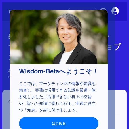
初めての方へ
5-1-14：NeXT設立（1985年ー
1988年）：Apple追放後のジョブ
ズの新たな挑戦
Wisdom-Betaへようこそ！
Apple 神話の検証
2025年8月8日
ここでは、マーケティングの情報や知識を
精査し、実務に活用できる知識を厳選・体
系化しました。活用できない机上の空論
シェア
や、誤った知識に惑わされず、実践に役立
つ「知恵」を身に付けましょう。
はじめる