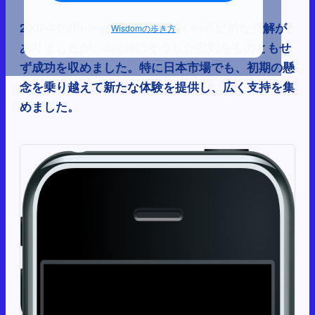
2007年のiPhone発表時には多くの否定的な見解が
Wisdomの歩き方
ありましたが、Appleはそうした批判をものともせ
ず成功を収めました。特に日本市場でも、初期の懸
念を乗り越えて新たな体験を提供し、広く支持を集
めました。