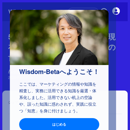
初めての方へ
5-1-30：iPhoneへの反応：「現
在からの否定」と「未来からの
肯定」
Wisdom-Betaへようこそ！
Apple 神話の検証
2026年4月17日
ここでは、マーケティングの情報や知識を
精査し、実務に活用できる知識を厳選・体
系化しました。活用できない机上の空論
シェア
や、誤った知識に惑わされず、実践に役立
つ「知恵」を身に付けましょう。
はじめる