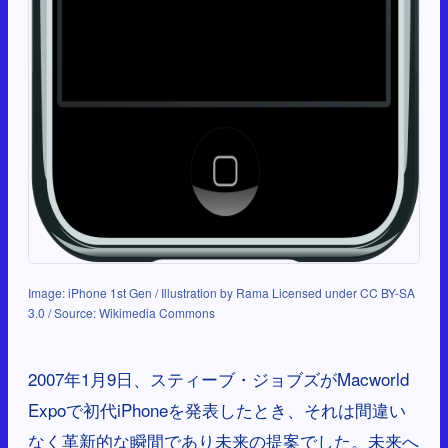
Image: iPhone 1st Gen / Illustration by Rama Licensed under CC BY-SA
3.0 / Source: Wikimedia Commons
2007年1月9日、スティーブ・ジョブズがMacworld
Expoで初代iPhoneを発表したとき、それは間違い
なく革新的な瞬間であり未来の提案でした。未来へ