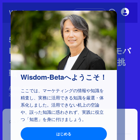
初めての方へ
5-1-16：Macintosh
Portable（1989）：Appleのモバ
イルコンピューター市場への挑
戦
Wisdom-Betaへようこそ！
Apple 神話の検証
ここでは、マーケティングの情報や知識を
2025年9月5日
精査し、実務に活用できる知識を厳選・体
系化しました。活用できない机上の空論
や、誤った知識に惑わされず、実践に役立
つ「知恵」を身に付けましょう。
シェア
はじめる