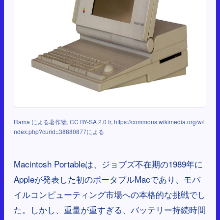
Rama による著作物, CC BY-SA 2.0 fr, https://commons.wikimedia.org/w/i
ndex.php?curid=38880877による
Macintosh Portableは、ジョブズ不在期の1989年に
Appleが発表した初のポータブルMacであり、モバ
イルコンピューティング市場への本格的な挑戦でし
た。しかし、重量が重すぎる、バッテリー持続時間