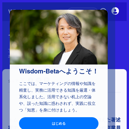
初めての方へ
1-4-17：トム・ピーターズ
マーケティングに影響を与えた41人と理論
2025年2月17日
Wisdom-Betaへようこそ！
シェア
ここでは、マーケティングの情報や知識を
精査し、実務に活用できる知識を厳選・体
系化しました。活用できない机上の空論
や、誤った知識に惑わされず、実践に役立
つ「知恵」を身に付けましょう。
トム・ピーターズは現代経営論に影響を与えた著述
はじめる
家で、エクセレンス理論を提唱。顧客中心や従業員