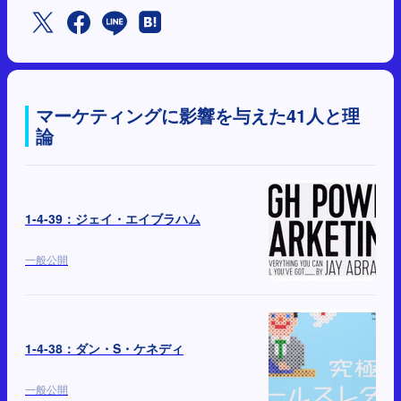
マーケティングに影響を与えた41人と理
論
1-4-39：ジェイ・エイブラハム
一般公開
1-4-38：ダン・S・ケネディ
一般公開