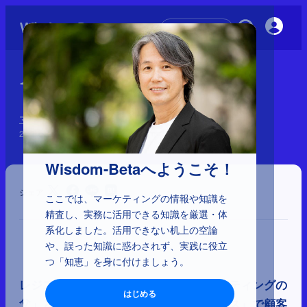
初めての方へ
1-4-16：レジス・マッケンナ
マーケティングに影響を与えた41人と理論
2025年2月14日
Wisdom-Betaへようこそ！
シェア
ここでは、マーケティングの情報や知識を
精査し、実務に活用できる知識を厳選・体
系化しました。活用できない机上の空論
や、誤った知識に惑わされず、実践に役立
つ「知恵」を身に付けましょう。
レジス・マッケンナは「ハイテクマーケティングの
はじめる
父」とされ、彼の著書『トータルアクセス』で顧客