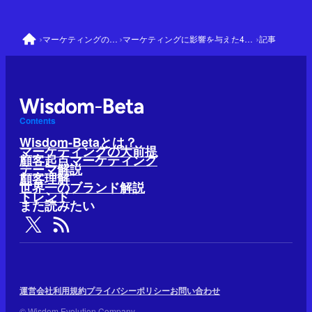
›
›
›
マーケティングの大前提
マーケティングに影響を与えた41人と理論
記事
Contents
Wisdom-Betaとは？
マーケティングの大前提
顧客起点マーケティング
テーマ解説
顧客理解
世界一のブランド解説
トレンド
また読みたい
運営会社
利用規約
プライバシーポリシー
お問い合わせ
© Wisdom Evolution Company