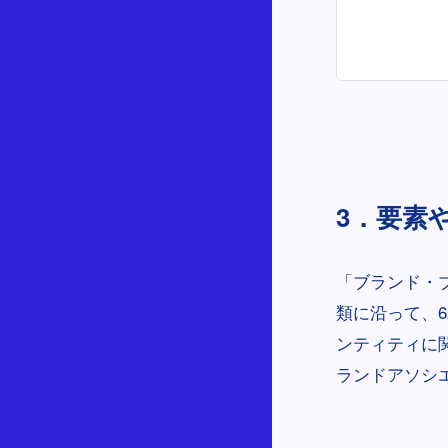
3．要素
「ブランド・ブ
類に沿って、
ンティティに
ランドアソシ