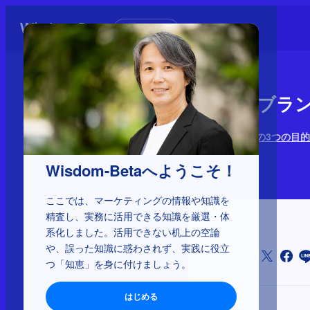
初めての方へ
1-3-12：
ブランディングの3つの目的
2025年1月6日
Wisdom-Betaへようこそ！
ここでは、マーケティングの情報や知識を
精査し、実務に活用できる知識を厳選・体
系化しました。活用できない机上の空論
や、誤った知識に惑わされず、実践に役立
シェア
つ「知恵」を身に付けましょう。
はじめる