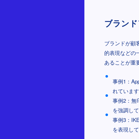
ブランドア
ブランドが顧
的表現などの
あることが重
事例1：A
れています
事例2：無
を強調して
事例3：I
を表現して