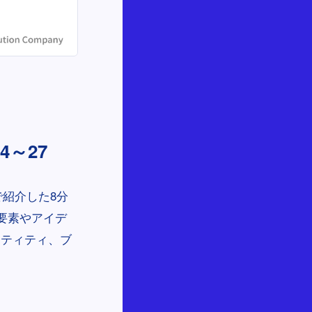
～27
で紹介した8分
要素やアイデ
ンティティ、ブ
。