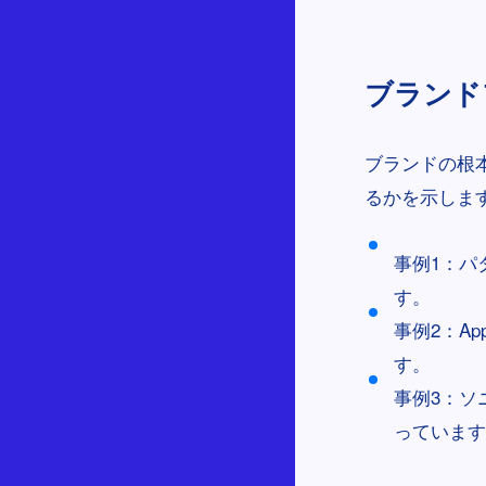
ブランドフ
ブランドの根
るかを示しま
事例1：パ
す。
事例2：A
す。
事例3：ソ
っています