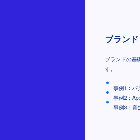
ブランドピラ
ブランドの基
す。
事例1：パ
事例2：A
事例3：資