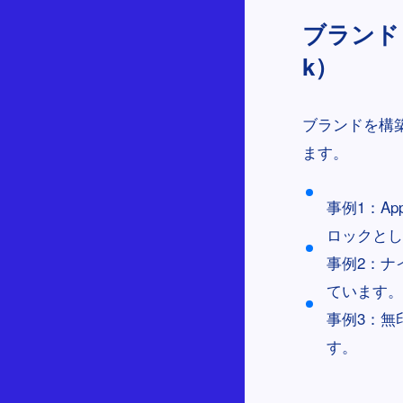
ブランドビ
k）
ブランドを構
ます。
事例1：A
ロックとし
事例2：ナ
ています。
事例3：無
す。