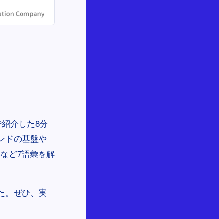
で紹介した8分
ンドの基盤や
など7語彙を解
た。ぜひ、実