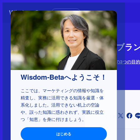
初めての方へ
1-3-32：
ブランディングの3つの目的
2025年5月9日
Wisdom-Betaへようこそ！
ここでは、マーケティングの情報や知識を
精査し、実務に活用できる知識を厳選・体
系化しました。活用できない机上の空論
や、誤った知識に惑わされず、実践に役立
シェア
つ「知恵」を身に付けましょう。
はじめる