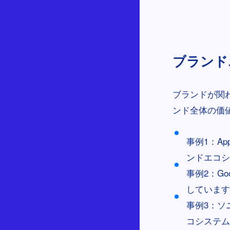
ブランドエ
ブランドが関
ンド全体の価
事例1：A
ンドエコシ
事例2：G
しています
事例3：ソ
コシステム