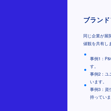
ブランドフ
同じ企業が展
値観を共有し
事例1：P
す。
事例2：ユ
います。
事例3：資
持っていま