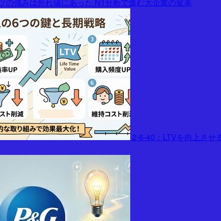
ツの強みは外れ値にあった N1分析で進む大企業の変革
2-6-40：LTVを向上