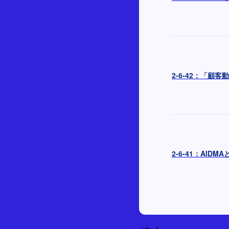
2-6-42：「
2-6-41：AID