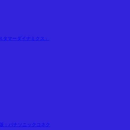
／カスタマーダイナミクス」
dy要約版：パナソニックコネク