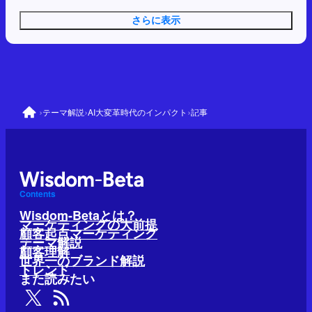
さらに表示
›
›
›
テーマ解説
AI大変革時代のインパクト
記事
Contents
Wisdom-Betaとは？
マーケティングの大前提
顧客起点マーケティング
テーマ解説
顧客理解
世界一のブランド解説
トレンド
また読みたい