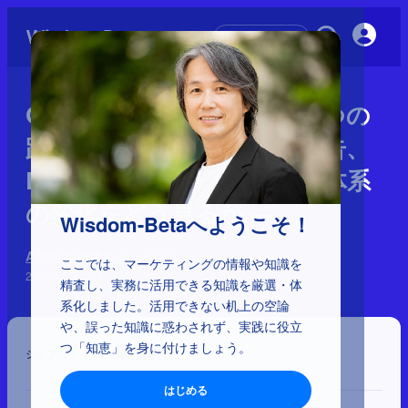
初めての方へ
GoogleはWHOとWHATの5つの
距離を消しにきている— 広告、
EC、AIエージェント、課金体系
の変化をどう見るか —
Wisdom-Betaへようこそ！
AI大変革時代のインパクト
ここでは、マーケティングの情報や知識を
2026年5月22日
精査し、実務に活用できる知識を厳選・体
系化しました。活用できない机上の空論
や、誤った知識に惑わされず、実践に役立
つ「知恵」を身に付けましょう。
シェア
はじめる