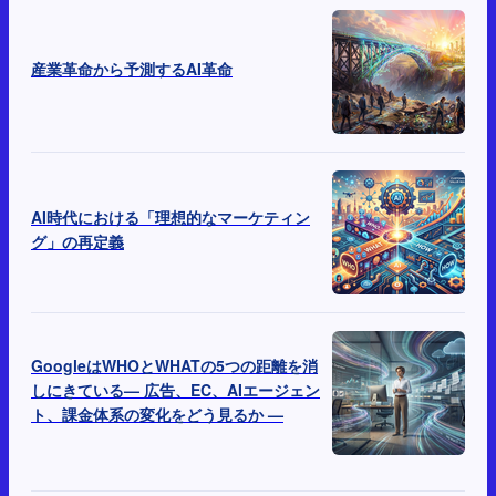
産業革命から予測するAI革命
AI時代における「理想的なマーケティン
グ」の再定義
GoogleはWHOとWHATの5つの距離を消
しにきている— 広告、EC、AIエージェン
ト、課金体系の変化をどう見るか —