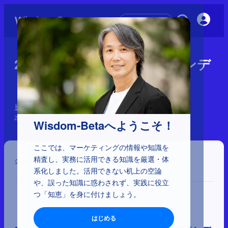
初めての方へ
2-2-22：9segsで販促とブランデ
ィングの成果を把握する
ビジネス構造の理解
2025年6月13日
Wisdom-Betaへようこそ！
ここでは、マーケティングの情報や知識を
精査し、実務に活用できる知識を厳選・体
シェア
系化しました。活用できない机上の空論
や、誤った知識に惑わされず、実践に役立
つ「知恵」を身に付けましょう。
はじめる