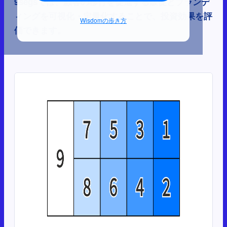
9segsでは、顧客の移行を促進する販促とブランデ
ィングを可視化・定量化することで、投資効果を評
Wisdomの歩き方
価できます。