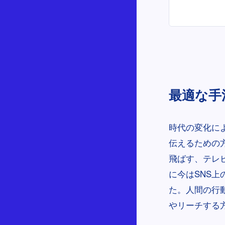
最適な手
時代の変化に
伝えるための
飛ばす、テレ
に今はSNS
た。人間の行
やリーチする