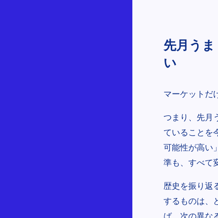
先月うま
い
マーケットだ
つまり、先月
ていることを
可能性が高い
準も、すべて
歴史を振り返
するものは、
ば、次の異な