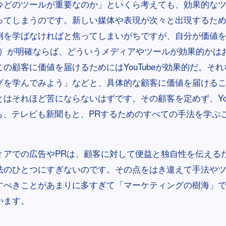
今どのツールが重要なのか」といくら考えても、効果的な
ってしまうのです。新しい媒体や表現が次々と出現するた
例を学ばなければと焦ってしまいがちですが、自分が価値
O）が明確ならば、どういうメディアやツールが効果的かは
の顧客に価値を届けるためにはYouTubeが効果的だ。それなら
グを学んでみよう」などと、具体的な顧客に価値を届ける
はそれほど苦にならないはずです。その顧客を定めず、YouTu
gramも、テレビも新聞もと、PRするためのすべての手法を学
ィアでの広告やPRは、顧客に対して便益と独自性を伝える
法のひとつにすぎないのです。その点をはき違えて手法や
すべきことがあまりに多すぎて「マーケティングの樹海」
います。