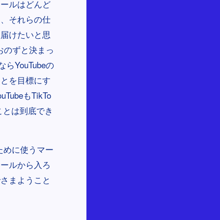
ツールはどんど
め、それらの仕
を届けたいと思
おのずと決まっ
YouTubeの
ことを目標にす
beもTikTo
ぶことは到底でき
ために使うマー
ツールから入ろ
でさまようこと