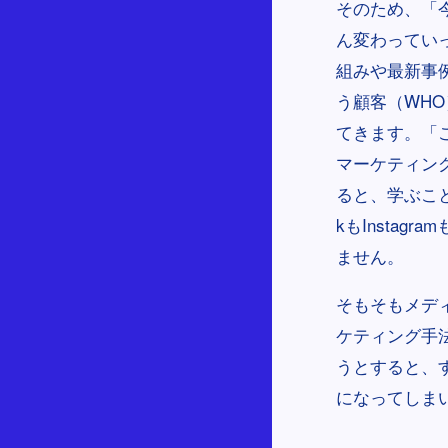
そのため、「
ん変わってい
組みや最新事
う顧客（WH
てきます。「こ
マーケティン
ると、学ぶこと
kもInsta
ません。
そもそもメデ
ケティング手
うとすると、
になってしま