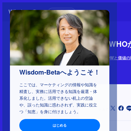
初めての方へ
2-1-20：W
WHO WHAT HOWと価値
2025年3月31日
Wisdom-Betaへようこそ！
ここでは、マーケティングの情報や知識を
精査し、実務に活用できる知識を厳選・体
系化しました。活用できない机上の空論
や、誤った知識に惑わされず、実践に役立
シェア
つ「知恵」を身に付けましょう。
はじめる