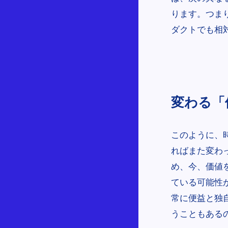
ります。つま
ダクトでも相
変わる「
このように、
ればまた変わ
め、今、価値
ている可能性
常に便益と独
うこともある