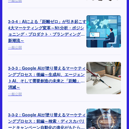
一般公開
3-3-4：AIによる「距離ゼロ」が引き起こす
4大マーケティング変革～N1分析・ポジシ
ョニング・プロダクト・ブランディングの
新潮流～
一般公開
3-3-3：Google AIが塗り替えるマーケティ
ングプロセス：後編～生成AI、エージェン
トAI、そして需要創造の未来と「距離」の
消滅～
一般公開
3-3-2：Google AIが塗り替えるマーケティ
ングプロセス：前編～検索・ディスカバリ
ーとキャンペーン自動化の進化がもたらす