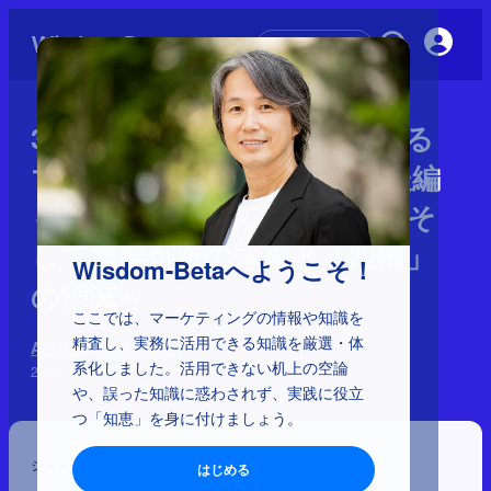
初めての方へ
3-3-3：Google AIが塗り替える
マーケティングプロセス：後編
～生成AI、エージェントAI、そ
して需要創造の未来と「距離」
Wisdom-Betaへようこそ！
の消滅～
ここでは、マーケティングの情報や知識を
精査し、実務に活用できる知識を厳選・体
AI大変革時代の幕開け
系化しました。活用できない机上の空論
2025年5月29日
や、誤った知識に惑わされず、実践に役立
つ「知恵」を身に付けましょう。
シェア
はじめる