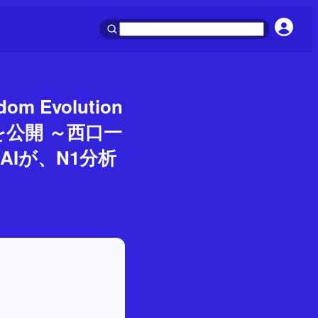
Evolution
を公開 ～西口一
Iが、N1分析