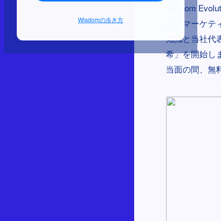
Wisdom E
Wisdomの歩き方
は、マーケテ
知識と当社代表
希」を開始しま
当面の間、無