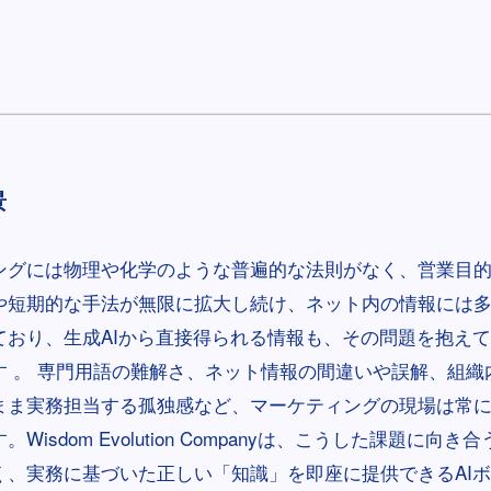
景
ングには物理や化学のような普遍的な法則がなく、営業目
や短期的な手法が無限に拡大し続け、ネット内の情報には
ており、生成AIから直接得られる情報も、その問題を抱え
す 。 専門用語の難解さ、ネット情報の間違いや誤解、組織
まま実務担当する孤独感など、マーケティングの現場は常
Wisdom Evolution Companyは、こうした課題に向
く、実務に基づいた正しい「知識」を即座に提供できるAI