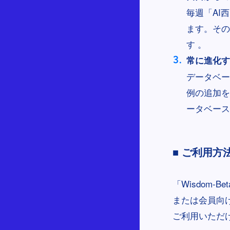
毎週「AI
ます。その
す 。
常に進化す
データベー
例の追加を
ータベース
■ ご利用方
「Wisdom
または会員向
ご利用いただけ