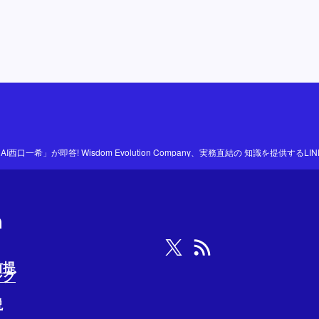
前提
ング
説