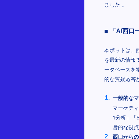
ました 。
■ 「AI西
本ボットは、
を最新の情報
ータベースを
的な質疑応答
一般的なマ
マーケティ
1分析」「
営的な視点
西口からの