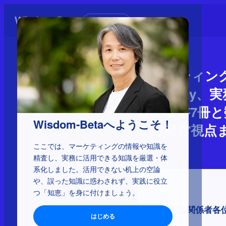
初めての方へ
マーケティングの
Company
希の著書7冊と
Wisdom-Betaへようこそ！
から経営視点ま
ここでは、マーケティングの情報や知識を
精査し、実務に活用できる知識を厳選・体
系化しました。活用できない机上の空論
や、誤った知識に惑わされず、実践に役立
つ「知恵」を身に付けましょう。
報道関係者各
はじめる