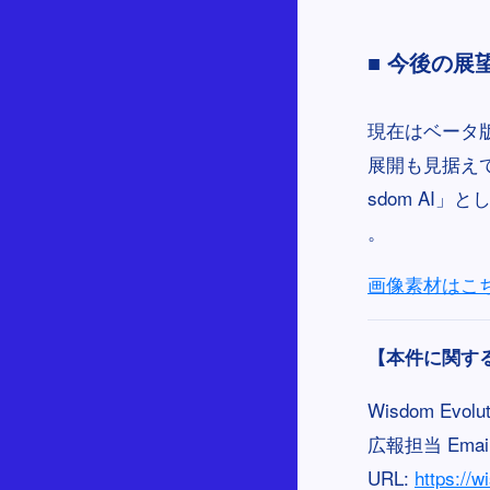
■ 今後の展望
現在はベータ
展開も見据えて
sdom AI
。
画像素材はこ
【本件に関す
Wisdom Evolu
広報担当 Emai
URL:
https://