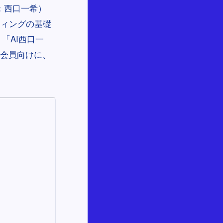
代表：西口一希）
ティングの基礎
「AI西口一
の会員向けに、