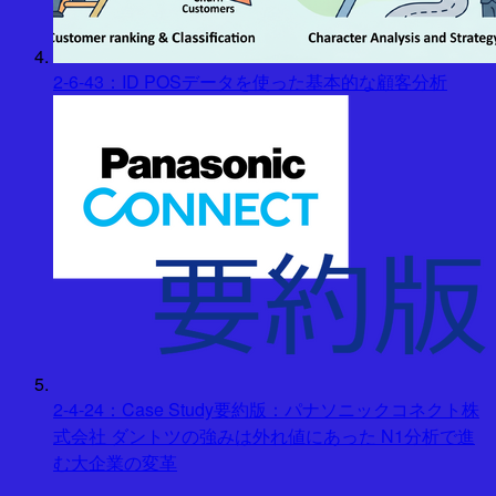
2-6-43：ID POSデータを使った基本的な顧客分析
2-4-24：Case Study要約版：パナソニックコネクト株
式会社 ダントツの強みは外れ値にあった N1分析で進
む大企業の変革