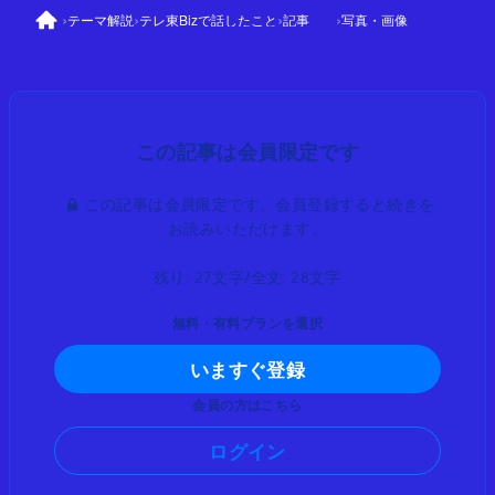
›
›
›
›
テーマ解説
テレ東Bizで話したこと
記事
写真・画像
この記事は会員限定です。会員登録すると続きを
お読みいただけます。
残り: 27文字/全文: 28文字
無料・有料プランを選択
いますぐ登録
会員の方はこちら
ログイン