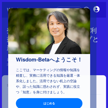
初めての方へ
売上は増えているのに、なぜ利
益が出ない？ スタートアップと
新規事業が陥る管理会計の罠
Wisdom-Betaへようこそ！
ビジネスの罠と誤解
2026年4月9日
ここでは、マーケティングの情報や知識を
精査し、実務に活用できる知識を厳選・体
系化しました。活用できない机上の空論
シェア
や、誤った知識に惑わされず、実践に役立
つ「知恵」を身に付けましょう。
はじめる