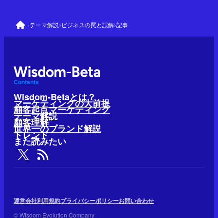
›
›
›
テーマ解説
ビジネスの罠と誤解
記事
Contents
Wisdom-Betaとは？
マーケティングの大前提
顧客起点マーケティング
テーマ解説
顧客理解
世界一のブランド解説
トレンド
また読みたい
運営会社
利用規約
プライバシーポリシー
お問い合わせ
© Wisdom Evolution Company