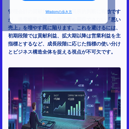
管理会計の貢献利益は短期・局所的判断に有効です
Wisdomの歩き方
が、適用範囲を誤ると固定費を回収できない「悪い
売上」を増やす罠に陥ります。これを避けるには、
初期段階では貢献利益、拡大期以降は営業利益を主
指標とするなど、成長段階に応じた指標の使い分け
とビジネス構造全体を捉える視点が不可欠です。