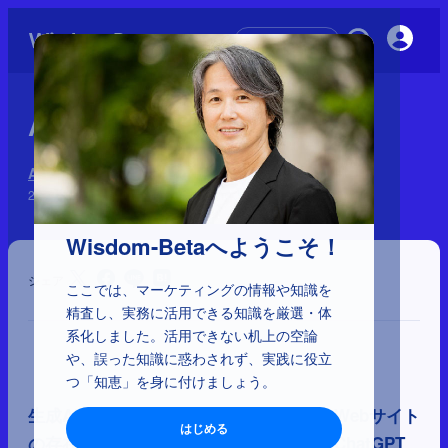
初めての方へ
AIでSEOは終わったのか？
AI時代の新戦略
2026年3月27日
Wisdom-Betaへようこそ！
シェア
ここでは、マーケティングの情報や知識を
精査し、実務に活用できる知識を厳選・体
系化しました。活用できない机上の空論
や、誤った知識に惑わされず、実践に役立
つ「知恵」を身に付けましょう。
生成AIの普及は、検索エンジンの役割とWebサイト
はじめる
の存在意義を大きく変えつつあります。ChatGPT