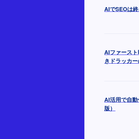
AIでSEOは
AIファース
きドラッカー
AI活用で自動
版）