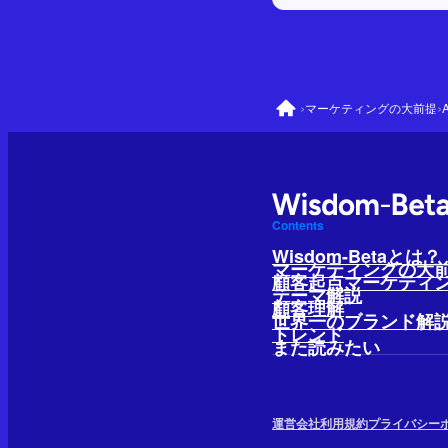
›
›
マーケティングの大前提
Contents
Wisdom-Betaとは？
マーケティングの大
顧客起点マーケティ
テーマ解説
顧客理解
世界一のブランド解
トレンド
また読みたい
運営会社
利用規約
プライバシー