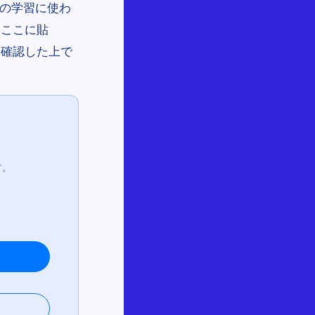
Iの学習に使わ
（ここに貼
を確認した上で
す。