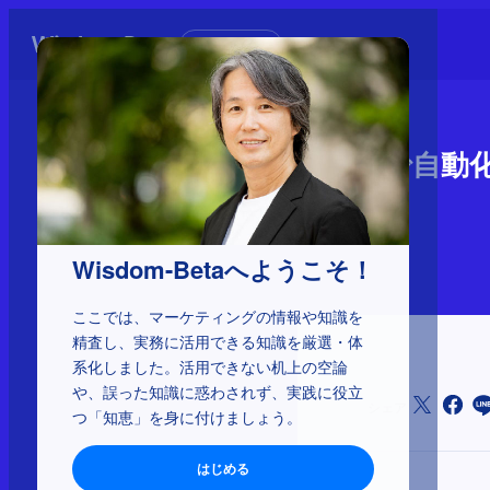
初めての方へ
AI活用で自動
AI時代の新戦略
2026年3月17日
Wisdom-Betaへようこそ！
ここでは、マーケティングの情報や知識を
精査し、実務に活用できる知識を厳選・体
系化しました。活用できない机上の空論
や、誤った知識に惑わされず、実践に役立
シェア
つ「知恵」を身に付けましょう。
はじめる