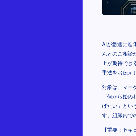
AIが急速に
んとのご相談
上が期待でき
手法をお伝え
対象は、マー
「何から始め
げたい」とい
す。組織内で
【重要：セキ