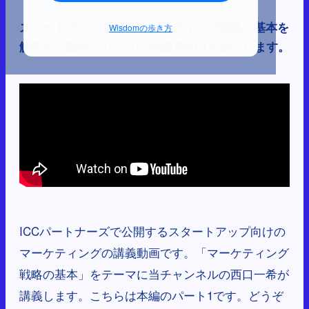
スタートアップ向けのマーケティング戦略の基本を
Wisdomの歩き方
解説する動画シリーズの本編 Part 1を紹介します。
ICCパートナーズで公開するスタートアップ向けの
マーケティングの講義動画です。「マーケティング
戦略の基本」をテーマに当チャンネルの西口一希が
講義します。こちらは本編のパート1です。どうぞ