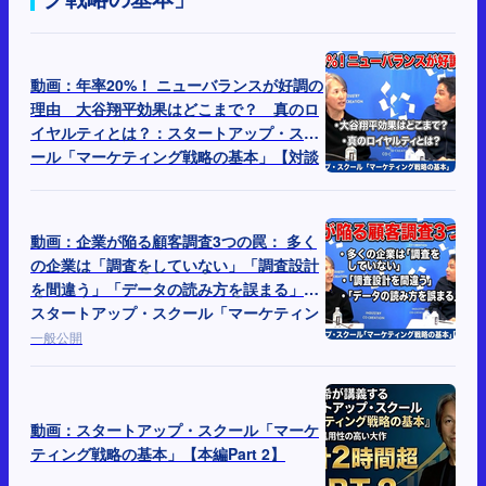
動画：年率20%！ ニューバランスが好調の
理由 大谷翔平効果はどこまで？ 真のロ
イヤルティとは？：スタートアップ・スク
ール「マーケティング戦略の基本」【対談
Part 2】
動画：企業が陥る顧客調査3つの罠： 多く
の企業は「調査をしていない」「調査設計
を間違う」「データの読み方を誤まる」：
スタートアップ・スクール「マーケティン
グ戦略の基本」【対談Part 1】
一般公開
動画：スタートアップ・スクール「マーケ
ティング戦略の基本」【本編Part 2】