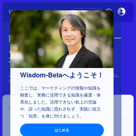
初めての方へ
動画：スタートアップ・スクー
ル「マーケティング戦略の基
本」【本編Part 1】
Wisdom-Betaへようこそ！
スタートアップ・スクール「マーケティング戦略の基本」
2025年12月25日
ここでは、マーケティングの情報や知識を
精査し、実務に活用できる知識を厳選・体
系化しました。活用できない机上の空論
シェア
や、誤った知識に惑わされず、実践に役立
つ「知恵」を身に付けましょう。
はじめる