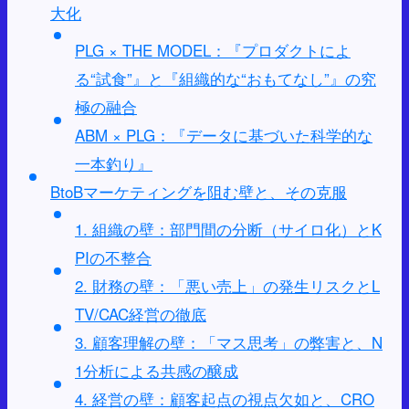
大化
PLG × THE MODEL：『プロダクトによ
る“試食”』と『組織的な“おもてなし”』の究
極の融合
ABM × PLG：『データに基づいた科学的な
一本釣り』
BtoBマーケティングを阻む壁と、その克服
1. 組織の壁：部門間の分断（サイロ化）とK
PIの不整合
2. 財務の壁：「悪い売上」の発生リスクとL
TV/CAC経営の徹底
3. 顧客理解の壁：「マス思考」の弊害と、N
1分析による共感の醸成
4. 経営の壁：顧客起点の視点欠如と、CRO