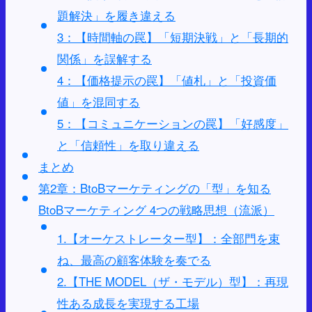
題解決」を履き違える
3：【時間軸の罠】「短期決戦」と「長期的
関係」を誤解する
4：【価格提示の罠】「値札」と「投資価
値」を混同する
5：【コミュニケーションの罠】「好感度」
と「信頼性」を取り違える
まとめ
第2章：BtoBマーケティングの「型」を知る
BtoBマーケティング 4つの戦略思想（流派）
1.【オーケストレーター型】：全部門を束
ね、最高の顧客体験を奏でる
2.【THE MODEL（ザ・モデル）型】：再現
性ある成長を実現する工場