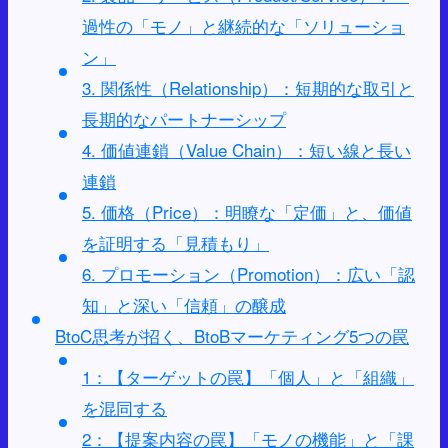
過性の「モノ」と継続的な「ソリューショ
ン」
3. 関係性（Relationship）：短期的な取引と
長期的なパートナーシップ
4. 価値連鎖（Value Chain）：短い線と長い
連鎖
5. 価格（Price）：明瞭な「定価」と、価値
を証明する「見積もり」
6. プロモーション（Promotion）：広い「認
知」と深い「信頼」の醸成
BtoC思考が招く、BtoBマーケティング5つの罠
1：【ターゲットの罠】「個人」と「組織」
を混同する
2：【提案内容の罠】「モノの機能」と「課