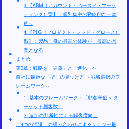
3.【ABM（アカウント・ベースド・マーケ
ティング）型】：個別集中の戦略的な一本
釣り
4.【PLG（プロダクト・レッド・グロース）
型】：製品自身の最高の体験が、最高の営
業となる
まとめ
第3章：戦略を「実践」と「進化」へ
自社に最適な「型」の見つけ方 ～戦略選択のフ
レームワーク～
1. 基本のフレームワーク：「顧客単価 × タ
ーゲット顧客数」
2. 追加の判断軸による解像度向上
「4つの流派」の組み合わせによるシナジー最