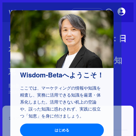
初めての方へ
BtoB マーケティングの基本：日
本市場に眠る「巨大な金脈」
と、それを掘り当てるための知
恵
Wisdom-Betaへようこそ！
BtoB マーケティングの基本
ここでは、マーケティングの情報や知識を
2025年10月3日
精査し、実務に活用できる知識を厳選・体
系化しました。活用できない机上の空論
や、誤った知識に惑わされず、実践に役立
つ「知恵」を身に付けましょう。
シェア
はじめる