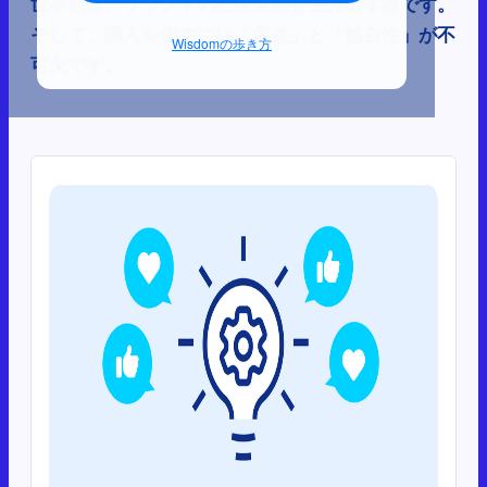
世界観は、ブランドの記憶連鎖を生み出す器です。
そして、購入を促すには「便益」と「独自性」が不
Wisdomの歩き方
可欠です。