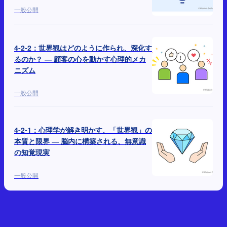
一般公開
4-2-2：世界観はどのように作られ、深化す
るのか？ ― 顧客の心を動かす心理的メカ
ニズム
一般公開
4-2-1：心理学が解き明かす、「世界観」の
本質と限界 ― 脳内に構築される、無意識
の知覚現実
一般公開