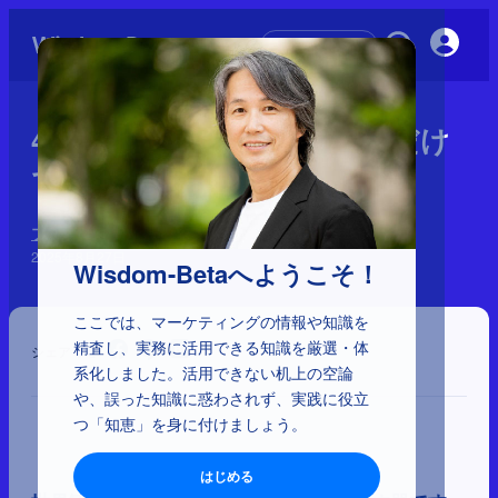
初めての方へ
4-2-3：なぜ「良い雰囲気」だけ
では売れないのか
ブランディングにおける世界観とは何か
2025年8月27日
Wisdom-Betaへようこそ！
ここでは、マーケティングの情報や知識を
精査し、実務に活用できる知識を厳選・体
シェア
系化しました。活用できない机上の空論
や、誤った知識に惑わされず、実践に役立
つ「知恵」を身に付けましょう。
はじめる