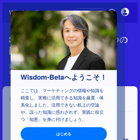
初めての方へ
3-1-2：CM認知率における2つの
罠
テレビCM活用における認知率の罠
2024年9月24日
Wisdom-Betaへようこそ！
ここでは、マーケティングの情報や知識を
精査し、実務に活用できる知識を厳選・体
シェア
系化しました。活用できない机上の空論
や、誤った知識に惑わされず、実践に役立
つ「知恵」を身に付けましょう。
はじめる