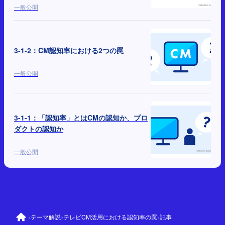
一般公開
3-1-2：CM認知率における2つの罠
一般公開
3-1-1：「認知率」とはCMの認知か、プロ
ダクトの認知か
一般公開
›
›
›
テーマ解説
テレビCM活用における認知率の罠
記事