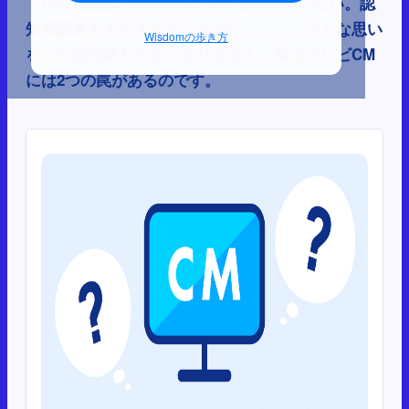
「CMが話題になったのに売り上げが伸びない。認
知度調査もまずまずだったのに……」。そんな思い
Wisdomの歩き方
をした担当者も少なくありません。実はテレビCM
には2つの罠があるのです。